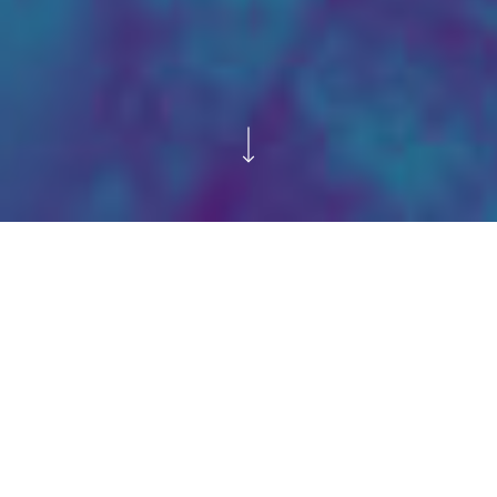
Uma nova marca
A LAFE surgiu no Rio de Janeiro como uma nova
alternativa de laboratório em análises clínicas. A
proposta da empresa é oferecer uma
experiência diferente da mesmice que dominava
o mercado.